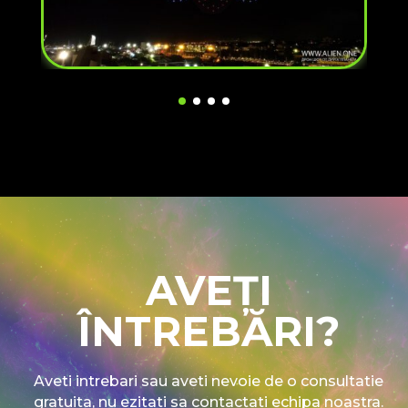
AVEȚI
ÎNTREBĂRI?
Aveti intrebari sau aveti nevoie de o consultatie
gratuita, nu ezitati sa contactati echipa noastra.