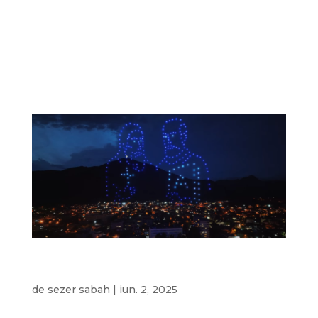
Spectacol unic cu dronă, cu elemente muzicale și
efecte de lumină, realizat special pentru
sărbătorirea orașului Jebel la 19 mai. 10 min
Prezentare dinamică și eficientă a principalelor
elemente ale spectacolului cu...
Spectacol cu drone pentru 24 mai – Cyril și
Methodius cu 250 de drone
de
sezer sabah
|
iun. 2, 2025