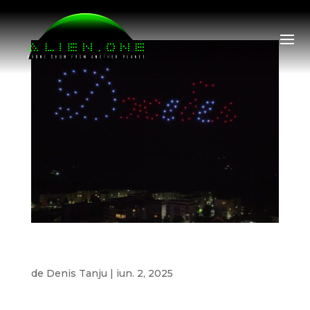
Spectacol cu drone pentru municipalitatea
Jebel
de
Denis Tanju
|
iun. 2, 2025
Spectacol cu drone pentru municipalitatea Jebel