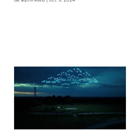
Imaginea lui Hristo Botev deasupra Munților
Balcani din Vratsa Imaginea lui Hristo Botev
deasupra Munților Balcani, lângă Vratsa. Pentru a
forma chipul lui Hristo Botev, fiecare dintre cei
200 de drone primește semnal prin sateliți de
navigație care orbitează la...