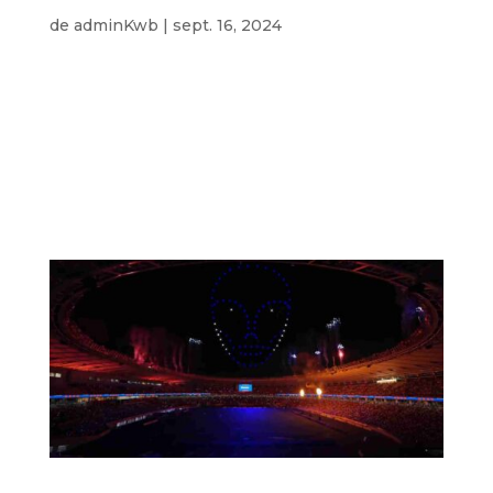
Show tehnic cu drone extraterestru
de
adminKwb
|
sept. 16, 2024
Show tehnic cu drone extraterestru O călătorie
prin cosmos, plină de nave spațiale, întâlniri cu
extratereștri, fenomene cerești hipnotizante
precum nebuloasele și măreția cerului înstelat.
Prin drone perfect sincronizate, efectele de
lumină și mișcările dinamice...