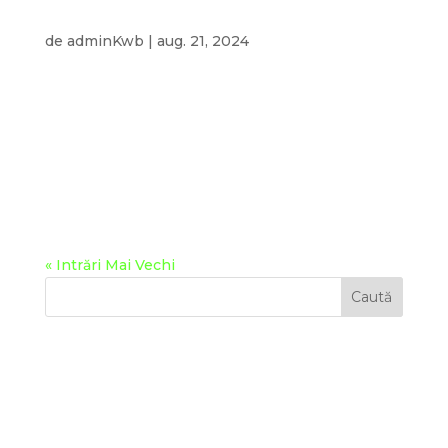
Proiecte pentru spectacole luminoase cu
drone
de
adminKwb
|
aug. 21, 2024
Proiecte pentru spectacole luminoase cu drone
Creăm spectacole de drone unice pentru orice
ocazie, investind creativitate și profesionalism în
fiecare etapă a procesului. Fie că organizați un
concert, festival, ziua orașului, nuntă, eveniment
corporativ, reprezentație...
« Intrări Mai Vechi
Caută
Recent Posts
Recent Comments