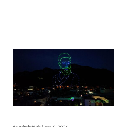
Spectacol cu drone pentru 24 mai – Cyril și
Methodius cu 250 de drone Locul special
selectat în fundalul crucii sfinte sub Sliven
Balkan. Unele dintre figurile iconice ale
spectacolului cu drone au fost sfinții frați Chiril și
Metodiu – creatorii...
Imaginea lui Hristo Botev deasupra Munților
Balcani din Vratsa
de
adminKwb
|
oct. 9, 2024