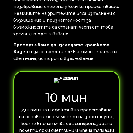
незабравими спомени у всички присъстващи.
Реакциите на зрителите бяха изпълнени с
възхищение и признателност за
възможността да станат част от това
зрелищно преживяване.
Препоръчваме да изгледате краткото
видео
и да се потопите в атмосферата на
светлина, история и вдъхновение!
10 мин
Динамично и ефективно представяне
на основните елементи на дрон шоуто,
което впечатлява със синхронизирани
полети, ярки светлини и впечатляващи