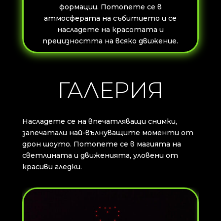
формации. Потопете се в
атмосферата на събитието и се
насладете на красотата и
прецизността на всяко движение.
ГАЛЕРИЯ
Насладете се на впечатляващи снимки,
запечатали най-вълнуващите моменти от
дрон шоуто. Потопете се в магията на
светлината и движенията, уловени от
красиви гледки.