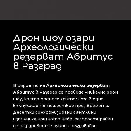
Дрон шоу озари
Археологически
резерват Абритус
в Разград
В сърцето на
Археологически резерват
Абритус
в Разград се проведе уникално дрон
шоу, което пренесе зрителите в едно
вълнуващо пътешествие през времето.
Десетки синхронизирани светлини
изпълниха нощното небе, разпростирайки
се над древните руини и създавайки