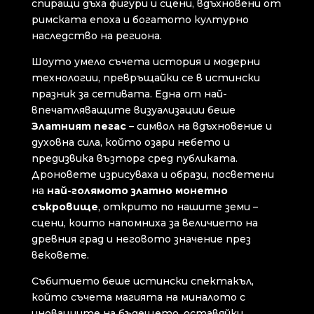
спиращи дъха фигури и сцени, вдъхновени от
римската епоха и богатото културно
наследство на региона.
Шоуто умело съчета история и модерни
технологии, превръщайки се в истински
празник за сетивата. Една от най-
впечатляващите визуализации беше
Златният пегас
– символ на вдъхновение и
духовна сила, който озари небето и
предизвика възторг сред публиката.
Дроновете изрисуваха и образи, посветени
на
най-голямото златно монетно
съкровище
, открито по нашите земи –
сцени, които напомниха за величието на
древния град и неговото значение през
вековете.
Събитието беше истински спектакъл,
който съчета магията на миналото с
иновациите на бъдещето, оставяйки