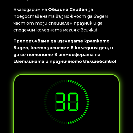
Благодарим на
Община Сливен
за
предоставената възможност да бъдем
част от този специален празник и да
споделим коледната магия с всички!
Препоръчваме да изгледате краткото
видео, което заснехме в коледния ден, и
да се потопите в атмосферата на
светлината и празничното вълшебство!