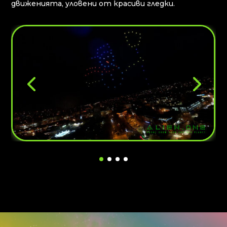
движенията, уловени от красиви гледки.