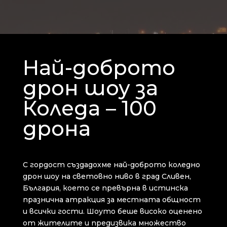
Най-доброто
дрон шоу за
Коледа – 100
дрона
С гордост създадохме най-доброто коледно
дрон шоу на световно ниво в град Сливен,
България, което се превърна в истинска
празнична атракция за местната общност
и всички гости. Шоуто беше високо оценено
от жителите и предизвика множество