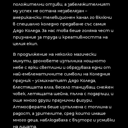
положителни отзиви, а забележителният
му успех не остана незабелязан –
американски телевизионен канал го включи
в специално коледно предаване със самия
Дядо Коледа. За нас това беше голяма чест и
признание за труда и креативността на
целия екип.
В продължение на няколко магически
минути, дроновете изпълниха нощното
небе с ярки светлини и образуваха едни от
най-емблематичните символи на Коледния
празник – усмихнатият Дядо Коледа,
блестящата елха, весело танцуващ снежен
човек, летящата шейна, пълна с подаръци, и
още много други празнични фигури.
Атмосферата беше изпълнена с топлина и
радост, а зрителите, сред които имаше
много деца, наблюдаваха с възторг и усмивки
на лицата.