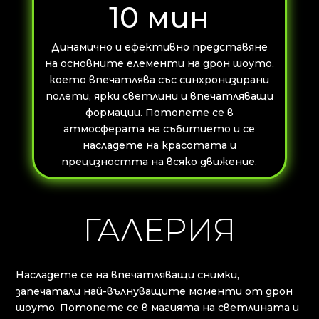
10 мин
Динамично и ефективно представяне
на основните елементи на дрон шоуто,
което впечатлява със синхронизирани
полети, ярки светлини и впечатляващи
формации. Потопете се в
атмосферата на събитието и се
насладете на красотата и
прецизността на всяко движение.
ГАЛЕРИЯ
Насладете се на впечатляващи снимки,
запечатали най-вълнуващите моменти от дрон
шоуто. Потопете се в магията на светлината и